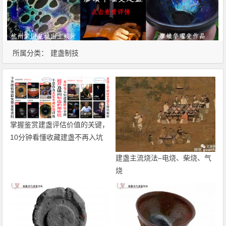
所属分类：
建盏制技
掌握鉴赏建盏评估价值的关键，
10分钟看懂收藏建盏不再入坑
建盏主流烧法–电烧、柴烧、气
烧