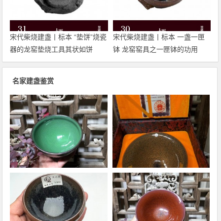
宋代柴烧建盏丨标本 “垫饼”烧瓷
宋代柴烧建盏丨标本 一盏一匣
器的龙窑垫烧工具其状如饼
钵 龙窑窑具之一匣钵的功用
名家建盏鉴赏