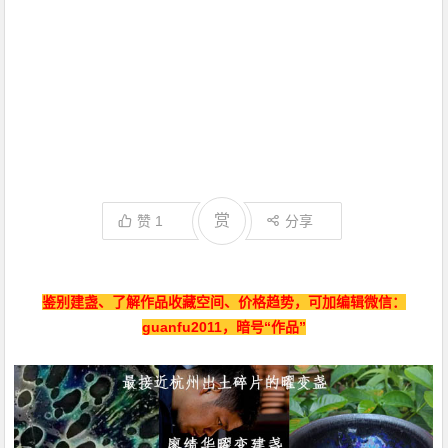
赏
赞
1
分享
鉴别建盏、了解作品收藏空间、价格趋势，可加编辑微信：
guanfu2011，暗号“作品”