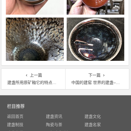
上一篇
下一篇
建盏所用原矿釉它的特点，都包含哪些东西
中国的建窑 世界的建盏–尚吉雷和长江惣吉建盏彩光曜变工艺原理分析
文
章
栏目推荐
导
返回首页
建盏资讯
建盏文化
航
建盏制技
陶瓷与茶
建盏名家