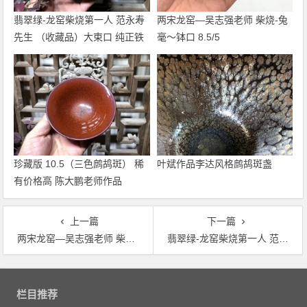
翡翠绿-龙窑柴烧第一人 范永寿
两宋龙窑—吴志强老师 柴烧-兔
先生 （收藏品）大束口 纯正铁
毫～钵口 8.5/5
胎 12/7
珍藏版 10.5（三色鹧鸪斑） 稀
叶斌作品李达风格鹧鸪斑盏
有价格高 陈大鹏老师作品
上一篇
下一篇
两宋龙窑—吴志强老师 柴烧-兔毫～钵口 8.5/5
翡翠绿-龙窑柴烧第一人 范永寿先生 （收藏品）大束口 纯正铁胎 12/7
文
章
栏目推荐
导